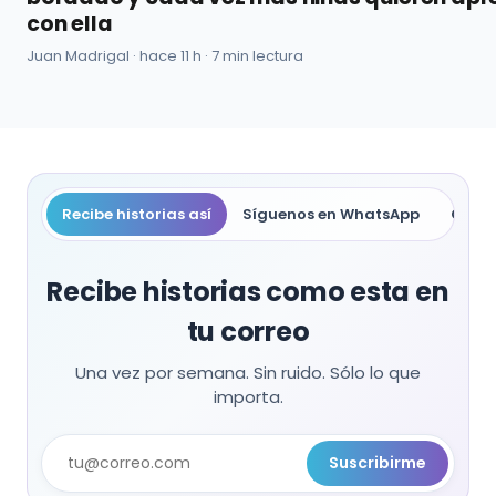
con ella
Juan Madrigal ·
hace 11 h
· 7 min lectura
Recibe historias así
Síguenos en WhatsApp
Compa
Recibe historias como esta en
tu correo
Una vez por semana. Sin ruido. Sólo lo que
importa.
Suscribirme