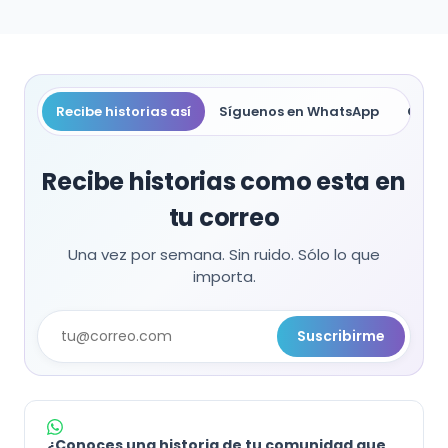
Recibe historias así
Síguenos en WhatsApp
Compa
Recibe historias como esta en
tu correo
Una vez por semana. Sin ruido. Sólo lo que
importa.
Suscribirme
¿Conoces una historia de tu comunidad que