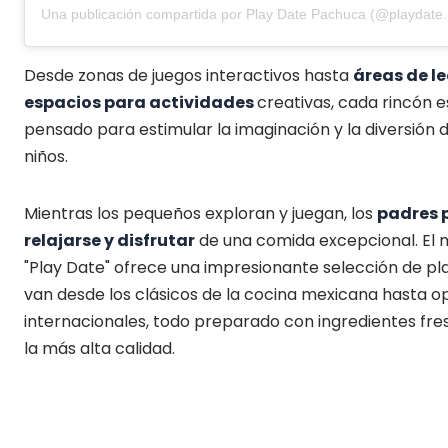
Una publicación compartida por Play Date Pachuca (@playdate
Desde zonas de juegos interactivos hasta
áreas de le
espacios para actividades
creativas, cada rincón e
pensado para estimular la imaginación y la diversión d
niños.
Mientras los pequeños exploran y juegan, los
padres 
relajarse y disfrutar
de una comida excepcional. El
"Play Date" ofrece una impresionante selección de pl
van desde los clásicos de la cocina mexicana hasta o
internacionales, todo preparado con ingredientes fre
la más alta calidad.