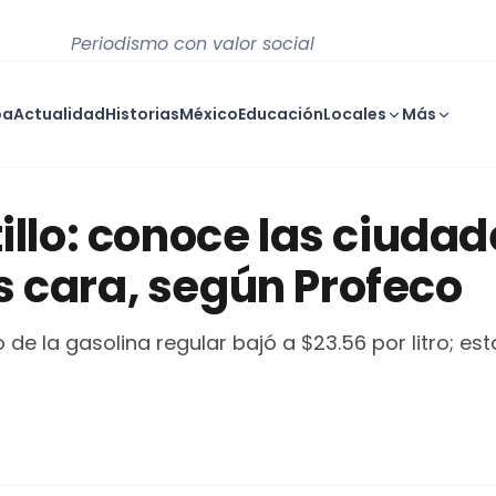
Periodismo con valor social
oa
Actualidad
Historias
México
Educación
Locales
Más
illo: conoce las ciudad
 cara, según Profeco
de la gasolina regular bajó a $23.56 por litro; es