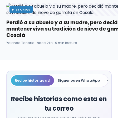
HISTORIAS
Perdió a su abuelo y a su madre, pero decid
mantener viva su tradición de nieve de gar
Cosalá
Yolanda Tenorio ·
hace 21 h
· 9 min lectura
Recibe historias así
Síguenos en WhatsApp
Compa
Recibe historias como esta en
tu correo